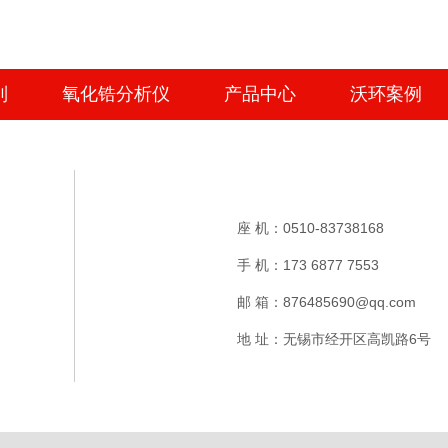
列
氧化锆分析仪
产品中心
沃环案例
座 机：0510-83738168
手 机：173 6877 7553
邮 箱：876485690@qq.com
地 址：无锡市经开区高凯路6号